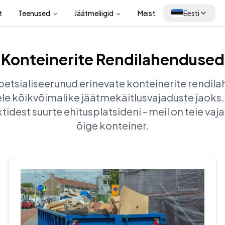
t
Teenused
Jäätmeliigid
Meist
Eesti
Konteinerite Rendilahendused
etsialiseerunud erinevate konteinerite rendil
e kõikvõimalike jäätmekäitlusvajaduste jaoks.
idest suurte ehitusplatsideni - meil on teie vaj
õige konteiner.