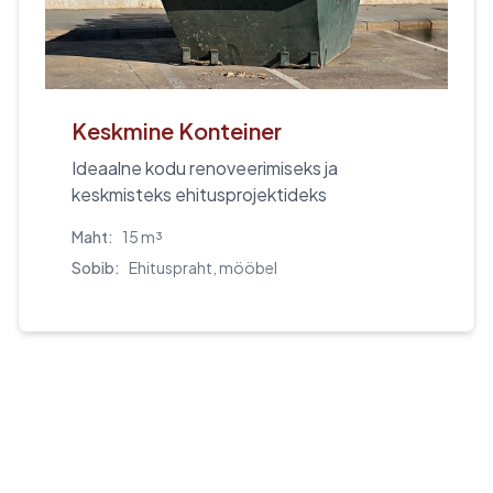
Keskmine Konteiner
Ideaalne kodu renoveerimiseks ja
keskmisteks ehitusprojektideks
Maht:
15 m³
Sobib:
Ehituspraht, mööbel