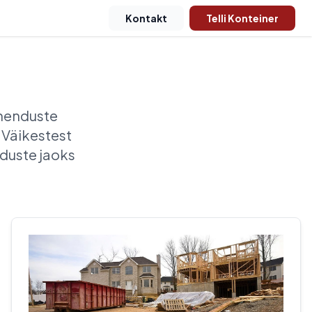
Kontakt
Telli Konteiner
ahenduste
 Väikestest
aduste jaoks