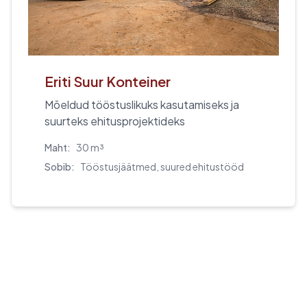
Eriti Suur Konteiner
Mõeldud tööstuslikuks kasutamiseks ja
suurteks ehitusprojektideks
Maht:
30 m³
Sobib:
Tööstusjäätmed, suured ehitustööd