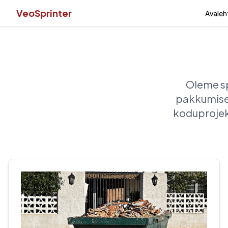
VeoSprinter
Avaleh
Oleme sp
pakkumisel
koduprojekt