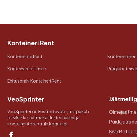
Konteineri Rent
Konteinerite Rent
Konteineri Rent
Konteineri Tellimine
Prügikonteiner
Ehitusprahi Konteineri Rent
VeoSprinter
Jäätmeliig
VeoSprinter on Eesti ettevõte, mis pakub
Olmejäätme
terviklikke jäätmekäitlusteenuseid ja
Puidujäätm
konteinerite renti üle kogu riigi.
Kivi/Betoon