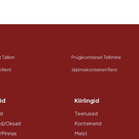
 Tallinn
Prügikonteineri Tellimine
i Rent
Jäätmekonteineri Rent
id
Kiirlingid
d
Teenused
ed/Oksad
Konteinerid
/Pinnas
Meist