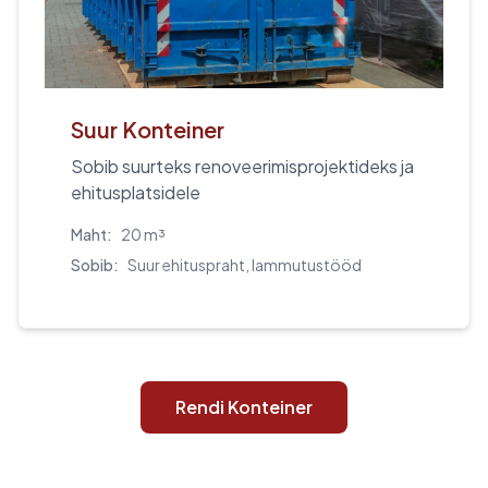
Suur Konteiner
Sobib suurteks renoveerimisprojektideks ja
ehitusplatsidele
Maht:
20 m³
Sobib:
Suur ehituspraht, lammutustööd
Rendi Konteiner