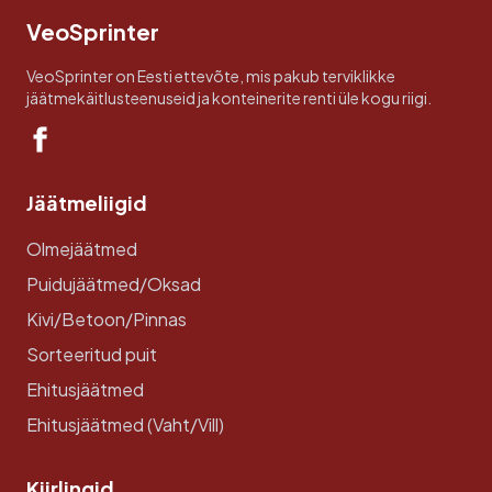
VeoSprinter
VeoSprinter on Eesti ettevõte, mis pakub terviklikke
jäätmekäitlusteenuseid ja konteinerite renti üle kogu riigi.
Jäätmeliigid
Olmejäätmed
Puidujäätmed/Oksad
Kivi/Betoon/Pinnas
Sorteeritud puit
Ehitusjäätmed
Ehitusjäätmed (Vaht/Vill)
Kiirlingid