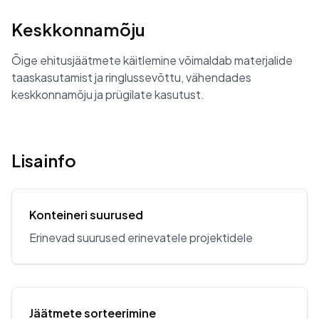
Keskkonnamõju
Õige ehitusjäätmete käitlemine võimaldab materjalide
taaskasutamist ja ringlussevõttu, vähendades
keskkonnamõju ja prügilate kasutust.
Lisainfo
Konteineri suurused
Erinevad suurused erinevatele projektidele
Jäätmete sorteerimine