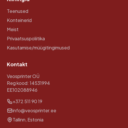
Teenused
Konteinerid
Meist
Privaatsuspoliitika
Kasutamise/müügitingimused
Kontakt
Veosprinter OÜ
Reg kood: 14531994
EE102088946
+372 511 90 19
info@veosprinter.ee
Tallinn, Estonia