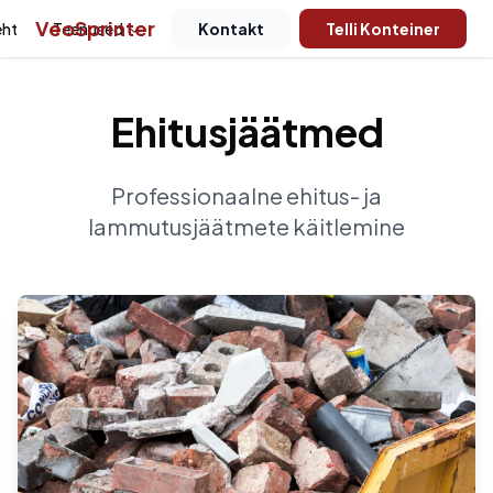
VeoSprinter
eht
Teenused
Jäätmeliigid
Kontakt
Meist
Telli Konteiner
Eesti
Ehitusjäätmed
Professionaalne ehitus- ja
lammutusjäätmete käitlemine