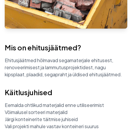
Mis on ehitusjäätmed?
Ehitusjäätmed hõlmavad segamaterjale ehitusest,
renoveerimisest ja lammutusprojektidest, nagu
kipsplaat, plaadid, segapraht ja üldised ehitusjäätmed.
Käitlusjuhised
Eemalda ohtlikud materjalid enne utiliseerimist
Võimalusel sorteeri materjalid
Järgi konteinerite täitmise juhiseid
Vali projekti mahule vastav konteineri suurus