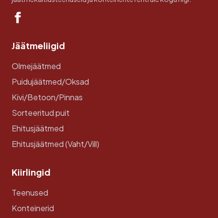
Jäätmeliigid
Olmejäätmed
Puidujäätmed/Oksad
Kivi/Betoon/Pinnas
Sorteeritud puit
Ehitusjäätmed
Ehitusjäätmed (Vaht/Vill)
Kiirlingid
Teenused
Konteinerid