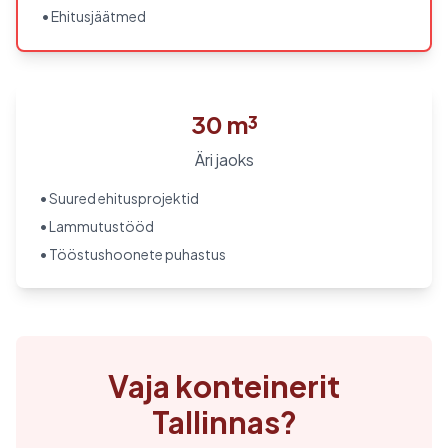
• Ehitusjäätmed
30 m³
Äri jaoks
• Suured ehitusprojektid
• Lammutustööd
• Tööstushoonete puhastus
Vaja konteinerit
Tallinnas?