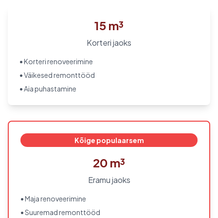
15 m³
Korteri jaoks
• Korteri renoveerimine
• Väikesed remonttööd
• Aia puhastamine
Kõige populaarsem
20 m³
Eramu jaoks
• Maja renoveerimine
• Suuremad remonttööd