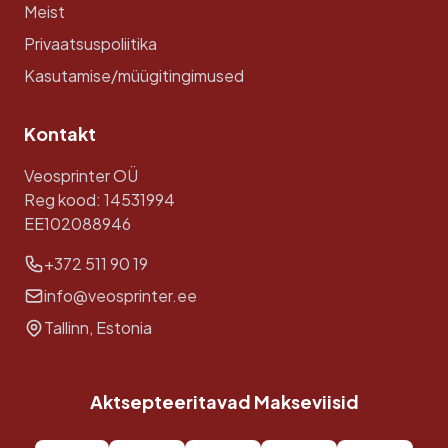
Meist
Privaatsuspoliitika
Kasutamise/müügitingimused
Kontakt
Veosprinter OÜ
Reg kood: 14531994
EE102088946
+372 511 90 19
info@veosprinter.ee
Tallinn, Estonia
Aktsepteeritavad Makseviisid