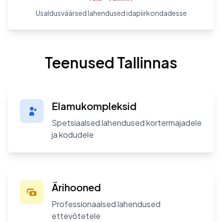
Usaldusväärsed lahendused idapiirkondadesse
Teenused Tallinnas
Elamukompleksid
Spetsiaalsed lahendused kortermajadele
ja kodudele
Ärihooned
Professionaalsed lahendused
ettevõtetele