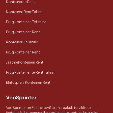
Konteinerite Rent
Konteineri Rent Tallinn
Prügikonteineri Tellimine
Prügikonteineri Rent
Konteineri Tellimine
Prügikonteineri Rent
Jäätmekonteineri Rent
Prügikonteinerite Rent Tallinn
Ehitusprahi Konteineri Rent
VeoSprinter
VeoSprinter on Eesti ettevõte, mis pakub terviklikke
jäätmekäitlusteenuseid ja konteinerite renti üle kogu riigi.