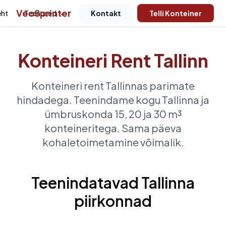
VeoSprinter
eht
Teenused
Jäätmeliigid
Kontakt
Meist
Telli Konteiner
Eesti
Konteineri Rent Tallinn
Konteineri rent Tallinnas parimate
hindadega. Teenindame kogu Tallinna ja
ümbruskonda 15, 20 ja 30 m³
konteineritega. Sama päeva
kohaletoimetamine võimalik.
Teenindatavad Tallinna
piirkonnad